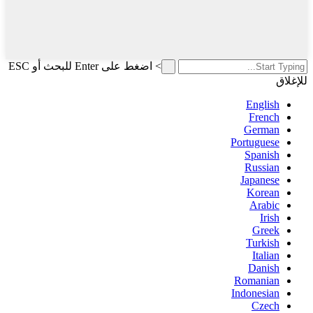
>
اضغط على Enter للبحث أو ESC
للإغلاق
English
French
German
Portuguese
Spanish
Russian
Japanese
Korean
Arabic
Irish
Greek
Turkish
Italian
Danish
Romanian
Indonesian
Czech