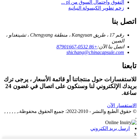
التفوق واحتمال السوق من pl ...
زخم تطوير الكبسولة النباتية
اتصل بنا
رقم 17 ، طريق Kangyuan ، منطقة Chengyang ، تشينغداو ،
الصين
اتصل بنا الآن:
+86 0532-87901667
shichang@chinacapsule.com
تابعنا
للاستفسارات حول منتجاتنا أو قائمة الأسعار ، يرجى ترك
بريدك الإلكتروني لنا وسنكون على اتصال في غضون 24
ساعة.
الاستفسار الآن
© حقوق الطبع والنشر - 2010-2022: جميع الحقوق محفوظة., , , , , ,
,
ارسل بريد الكتروني
x