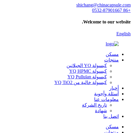
shichang@chinacapsule.com
+86 0532-87901667
Welcome to our website.
English
مسكن
منتجات
كبسولة YQ الجيلاتين
كبسولة YQ HPMC
كبسولة YQ Pullulan
كبسولة خالية من YQ TiO2
أخبار
أسئلة وأجوبة
معلومات عنا
تاريخ الشركة
شهادة
اتصل بنا
مسكن
منتجات