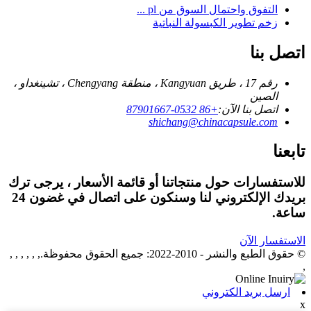
التفوق واحتمال السوق من pl ...
زخم تطوير الكبسولة النباتية
اتصل بنا
رقم 17 ، طريق Kangyuan ، منطقة Chengyang ، تشينغداو ،
الصين
اتصل بنا الآن:
+86 0532-87901667
shichang@chinacapsule.com
تابعنا
للاستفسارات حول منتجاتنا أو قائمة الأسعار ، يرجى ترك
بريدك الإلكتروني لنا وسنكون على اتصال في غضون 24
ساعة.
الاستفسار الآن
© حقوق الطبع والنشر - 2010-2022: جميع الحقوق محفوظة., , , , , ,
,
ارسل بريد الكتروني
x