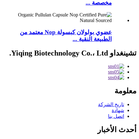
مخصصة ...
عضوي بولولان كبسولة Nop معتمد من
الطبيعة النقية ...
تشينغداو Yiqing Biotechnology Co.، Ltd.
معلومة
تاريخ الشركة
شهادة
اتصل بنا
أحدث الأخبار