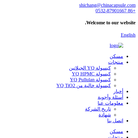
shichang@chinacapsule.com
+86 0532-87901667
Welcome to our website.
English
مسكن
منتجات
كبسولة YQ الجيلاتين
كبسولة YQ HPMC
كبسولة YQ Pullulan
كبسولة خالية من YQ TiO2
أخبار
أسئلة وأجوبة
معلومات عنا
تاريخ الشركة
شهادة
اتصل بنا
مسكن
منتجات