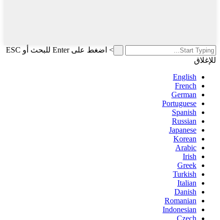
>
اضغط على Enter للبحث أو ESC
للإغلاق
English
French
German
Portuguese
Spanish
Russian
Japanese
Korean
Arabic
Irish
Greek
Turkish
Italian
Danish
Romanian
Indonesian
Czech