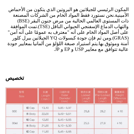
المكون الرئيسي للجيلاتين هو البروتين الذي يتكون من الأحماض
الأمينية.نحن نستورد فقط المواد الخام من الشركات المصنعة
ذات المستوى العالمي الخالية من مرض جنون البقر (BSE)
والتهاب الدماغ الإسفنجي الحيواني الناقل (TSE).تمت الموافقة
على أصل المواد الخام على أنه "معترف به عمومًا على أنه آمن"
(GRAS).ومن ثم فإن جودة كبسولات YQ الجيلاتين بيرل كلور
آمنة وموثوق بها.يتم استيراد صبغة اللؤلؤ من ألمانيا بمعايير جودة
عالية تتوافق مع معايير USP و EP و JP.
تخصيص