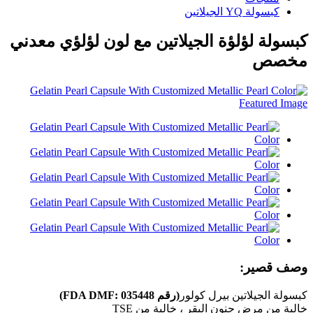
كبسولة YQ الجيلاتين
كبسولة لؤلؤة الجيلاتين مع لون لؤلؤي معدني
مخصص
وصف قصير:
كبسولة الجيلاتين بيرل كولور
(رقم FDA DMF: 035448)
خالية من مرض جنون البقر ، خالية من TSE