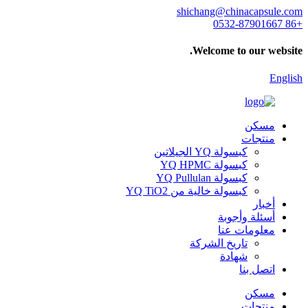
shichang@chinacapsule.com
+86 0532-87901667
Welcome to our website.
English
مسكن
منتجات
كبسولة YQ الجيلاتين
كبسولة YQ HPMC
كبسولة YQ Pullulan
كبسولة خالية من YQ TiO2
أخبار
أسئلة وأجوبة
معلومات عنا
تاريخ الشركة
شهادة
اتصل بنا
مسكن
منتجات