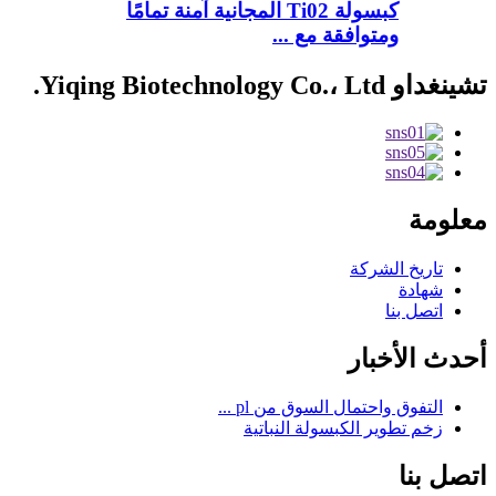
كبسولة Ti02 المجانية آمنة تمامًا
ومتوافقة مع ...
تشينغداو Yiqing Biotechnology Co.، Ltd.
معلومة
تاريخ الشركة
شهادة
اتصل بنا
أحدث الأخبار
التفوق واحتمال السوق من pl ...
زخم تطوير الكبسولة النباتية
اتصل بنا