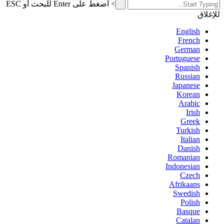
>
اضغط على Enter للبحث أو ESC
للإغلاق
English
French
German
Portuguese
Spanish
Russian
Japanese
Korean
Arabic
Irish
Greek
Turkish
Italian
Danish
Romanian
Indonesian
Czech
Afrikaans
Swedish
Polish
Basque
Catalan