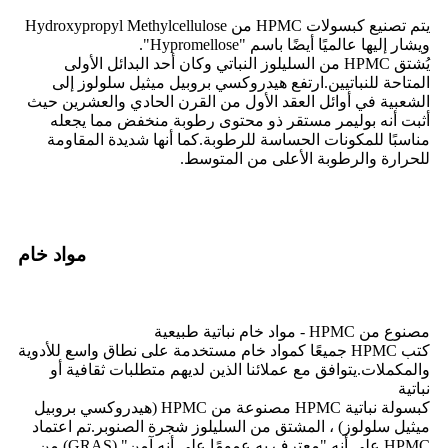
يتم تصنيع كبسولات HPMC من Hydroxypropyl Methylcellulose
ويشار إليها عالميًا أيضًا باسم "Hypromellose".
يُشتق HPMC من السليلوز النباتي وكان أحد البدائل الأولى
المتاحة للنباتيين.ارتفع هيدروكسي بروبيل ميثيل سلولوز إلى
الشعبية في أوائل العقد الأول من القرن الحادي والعشرين حيث
أثبت أنه بوليمر مستقر ذو محتوى رطوبة منخفض مما يجعله
مناسبًا للمكونات الحساسة للرطوبة.كما أنها شديدة المقاومة
للحرارة والرطوبة الأعلى من المتوسط.
مواد خام
مصنوع من HPMC - مواد خام نباتية طبيعية
كتب HPMC جميعًا كمواد خام مستخدمة على نطاق واسع للأدوية
والمكملات.يتوافق مع عملائنا الذين لديهم متطلبات ثقافية أو
نباتية
كبسولة نباتية HPMC مصنوعة من HPMC (هيدروكسي بروبيل
ميثيل سلولوز) ، المشتق من السليلوز شجرة الصنوبر.تم اعتماد
HPMC على أنه "معترف به عمومًا على أنه آمن" (GRAS) من