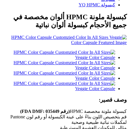
كبسولة YQ HPMC
كبسولة ملونة HPMC ألوان مخصصة في
جميع الأحجام كبسولة ألوان نباتية
وصف قصير:
كبسولة ملونة مخصصة HPMC
(رقم FDA DMF: 035449)
قم بتخصيص اللون بناءً على عينة الكبسولة أو رقم لون Pantone
لمكملات نباتية طبيعية وصحية
مثالي للمكونات العشبية المسترطبة