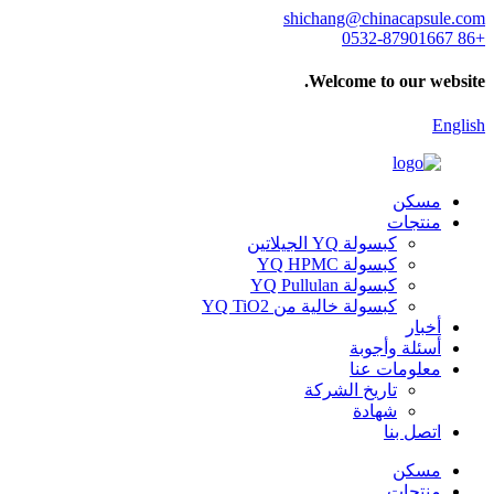
shichang@chinacapsule.com
+86 0532-87901667
Welcome to our website.
English
مسكن
منتجات
كبسولة YQ الجيلاتين
كبسولة YQ HPMC
كبسولة YQ Pullulan
كبسولة خالية من YQ TiO2
أخبار
أسئلة وأجوبة
معلومات عنا
تاريخ الشركة
شهادة
اتصل بنا
مسكن
منتجات