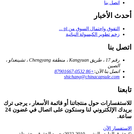
اتصل بنا
أحدث الأخبار
التفوق واحتمال السوق من pl ...
زخم تطوير الكبسولة النباتية
اتصل بنا
رقم 17 ، طريق Kangyuan ، منطقة Chengyang ، تشينغداو ،
الصين
اتصل بنا الآن:
+86 0532-87901667
shichang@chinacapsule.com
تابعنا
للاستفسارات حول منتجاتنا أو قائمة الأسعار ، يرجى ترك
بريدك الإلكتروني لنا وسنكون على اتصال في غضون 24
ساعة.
الاستفسار الآن
© حقوق الطبع والنشر - 2010-2022: جميع الحقوق محفوظة., , , , , ,