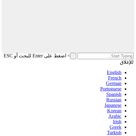
>
اضغط على Enter للبحث أو ESC
للإغلاق
English
French
German
Portuguese
Spanish
Russian
Japanese
Korean
Arabic
Irish
Greek
Turkish